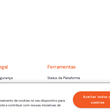
egal
Ferramentas
gurança
Status da Plataforma
rmos de Uso
Validador de Assinaturas
ntral de Privacidade
Trabalhe Conosco
Aceitar todos 
enamento de cookies no seu dispositivo para
lidade Jurídica
LLM
cookies
site e contribuir com nossas iniciativas de