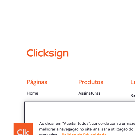
Páginas
Produtos
L
Home
Assinaturas
Se
Planos e Preços
Envelope
Te
Ajuda
Integração
Ce
Blog
Automação
Ao clicar em "Aceitar todos", concorda com o armaz
Va
melhorar a navegação no site, analisar a utilização do 
Conteúdos Ricos
Desenvolvedores
marketing -
Política de Privacidade