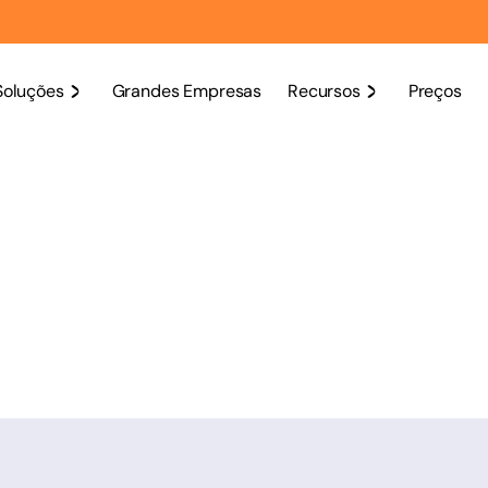
Soluções
Grandes Empresas
Recursos
Preços
Receba nosso c
Nome
*