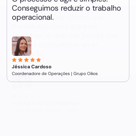
desde 2015, puedo garantizar
que la empresa ofrece una
flexibilidad única para mi
empresa, lo que me brinda una
ventaja competitiva en el
mercado.
Vinicius Leandrini Magalhães
CEO y fundador de Studio Yellow
Slide 2 of 5.