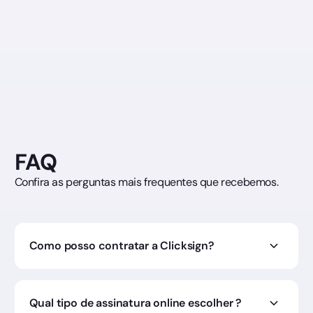
FAQ
Confira as perguntas mais frequentes que recebemos.
Como posso contratar a Clicksign?
A contratação pode ser feita diretamente pelo site,
escolhendo o plano ideal e preenchendo a ficha
cadastral. O pagamento é realizado via cartão de
Qual tipo de assinatura online escolher ?