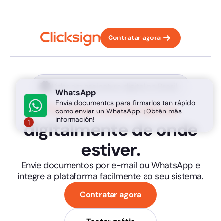
Contratar agora
Líder em assinatura digital no Brasil
WhatsApp
Feche contratos
Envía documentos para firmarlos tan rápido
como enviar un WhatsApp. ¡Obtén más
información!
digitalmente de onde
1
estiver.
Envie documentos por e-mail ou WhatsApp e
integre a plataforma facilmente ao seu sistema.
Contratar agora