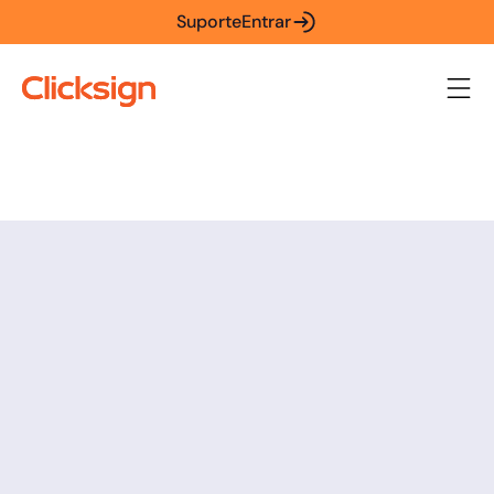
Suporte
Entrar
Tus datos están
protegidos en
Clicksign
Nuestro equipo de seguridad de la