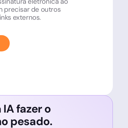
ssinatura eletrônica ao
 precisar de outros
links externos.
 IA fazer o
ho pesado.