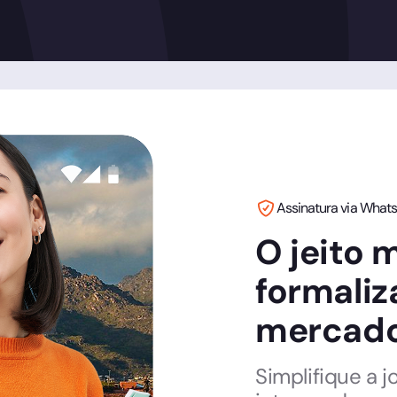
Envie pelo
WhatsApp
Assinatura via What
O jeito 
formaliz
mercado 
Simplifique a j