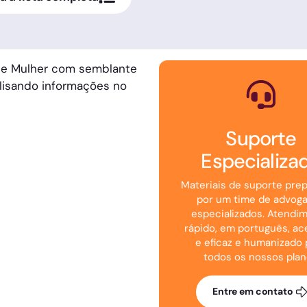
Suporte
Especializa
Materiais de suporte pre
por um time de advog
especializados. Atendi
rápido, em português, ac
e eficaz e humanizado 
todos os nossos pla
Entre em contato