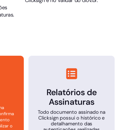
Clicksign e no Validar do Gov.br.
ções
aturas.
Relatórios de
Assinaturas
ma
Todo documento assinado na
onfirma
Clicksign possui o histórico e
mento
detalhamento das
lizar o
autenticações realizadas