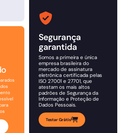
Segurança
garantida
Somos a primeira e única
empresa brasileira do
do
mercado de assinatura
eletrônica certificada pelas
parados
ISO 27001 e 27701, que
ados
atestam os mais altos
mento
padrões de Segurança da
Informação e Proteção de
essível
Dados Pessoais.
para
nos
Testar Grátis