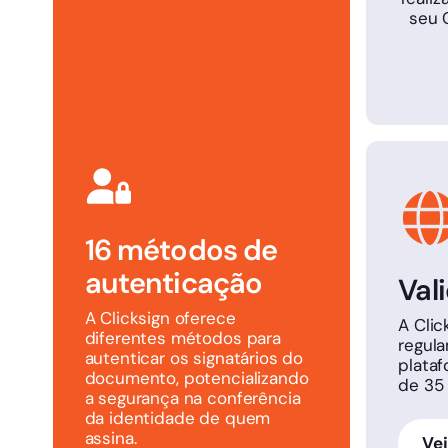
seu C
16 métodos de
autenticação
Val
A Clicksign oferece
A Cli
diferentes métodos para
regula
autenticar os signatários do
plataf
documento, potencializando
de 35
a segurança na conferência
da identidade de quem
assina.
Vej