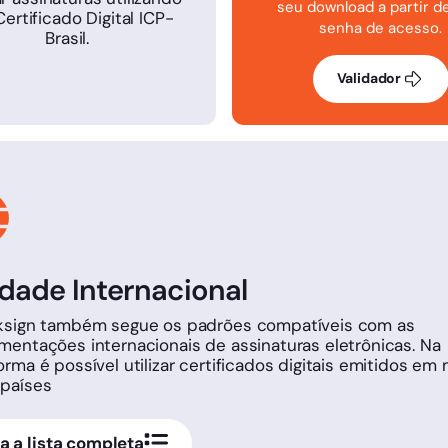
seu download a partir d
ertificado Digital ICP-
senha de acesso.
Brasil.
Validador
idade Internacional
cksign também segue os padrões compatíveis com as
mentações internacionais de assinaturas eletrônicas. Na
orma é possível utilizar certificados digitais emitidos em 
 países
a a lista completa