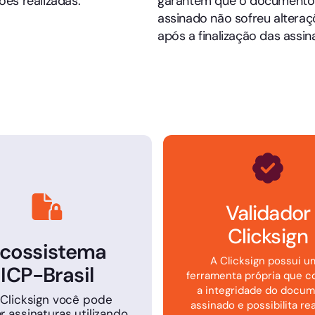
ões realizadas.
garantem que o documento
assinado não sofreu altera
após a finalização das assin
Validador
Clicksign
cossistema
A Clicksign possui u
ICP-Brasil
ferramenta própria que c
a integridade do docu
 Clicksign você pode
assinado e possibilita rea
ar assinaturas utilizando