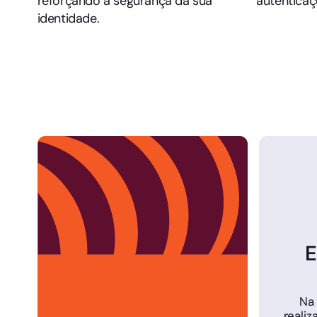
reforçando a segurança da sua
autenticaç
identidade.
E
Na
realiz