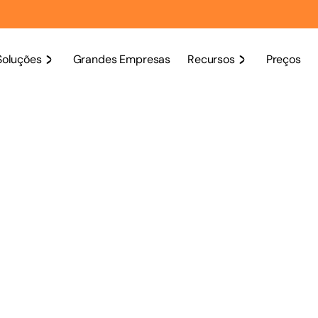
Soluções
Grandes Empresas
Recursos
Preços
 de Uso
do a
Política de Privacidade e Proteção de Dados Pessoais
, aqui 