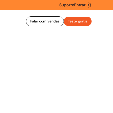
Suporte
Entrar
Falar com vendas
Teste grátis
incorporada (os “Termos da