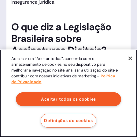
insegurança jurídica.
O que diz a Legislação
Brasileira sobre
Assinaturas Digitais?
Ao clicar em "Aceitar todos", concorda com o
A validade jurídica de um contrato imobiliário digital
armazenamento de cookies no seu dispositivo para
melhorar a navegação no site, analisar a utilização do site e
no Brasil não é uma questão de interpretação, mas
contribuir com nossas iniciativas de marketing -
Política
de texto legal consolidado. Navegar por essas
de Privacidade
normas é o que permite à Clicksign transformar a
complexidade técnica em segurança de ferro para
Aceitar todos os cookies
seus pactos.
Definições de cookies
MP 2.200-2/2001: A "Constituição"