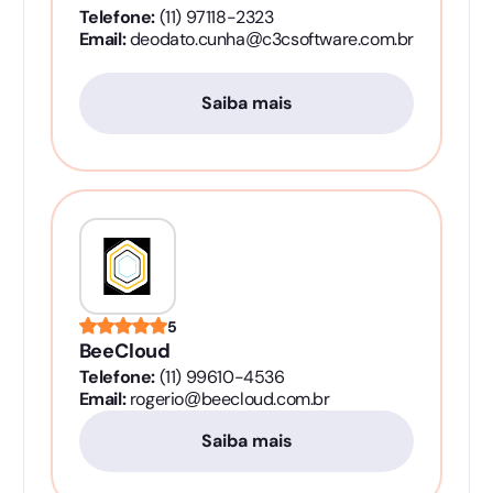
Telefone:
(11) 97118-2323
Email:
deodato.cunha@c3csoftware.com.br
Saiba mais
5
BeeCloud
Telefone:
(11) 99610-4536
Email:
rogerio@beecloud.com.br
Saiba mais