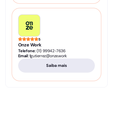
5
Onze Work
Telefone:
(11) 99942-7636
Email
: fgutierrez@onze.work
Saiba mais