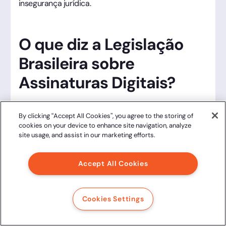
insegurança jurídica.
O que diz a Legislação
Brasileira sobre
Assinaturas Digitais?
A validade jurídica de um contrato imobiliário digital
By clicking “Accept All Cookies”, you agree to the storing of
no Brasil não é uma questão de interpretação, mas
cookies on your device to enhance site navigation, analyze
de texto legal consolidado. Navegar por essas
site usage, and assist in our marketing efforts.
normas é o que permite à Clicksign transformar a
complexidade técnica em segurança de ferro para
Accept All Cookies
seus pactos.
Cookies Settings
MP 2.200-2/2001: A "Constituição"