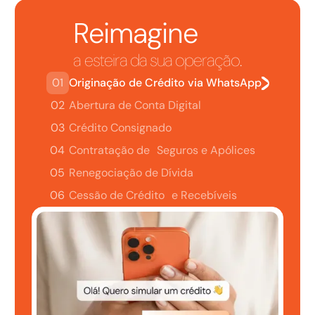
Reimagine
a esteira da sua operação.
01
Originação de Crédito via WhatsApp
02
Abertura de Conta Digital
03
Crédito Consignado
04
Contratação de Seguros e Apólices
05
Renegociação de Dívida
06
Cessão de Crédito e Recebíveis