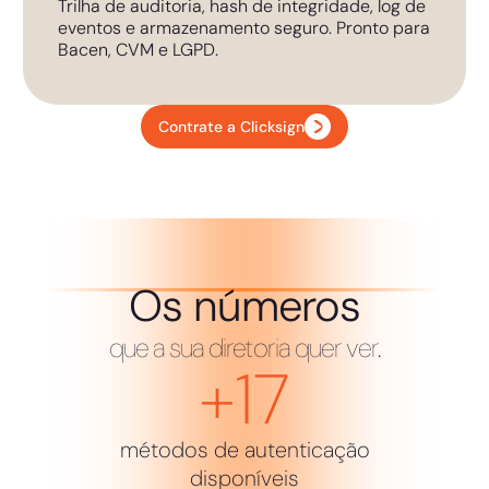
Trilha de auditoria, hash de integridade, log de
eventos e armazenamento seguro. Pronto para
Bacen, CVM e LGPD.
Contrate a Clicksign
Os números
que a sua diretoria quer ver.
+
17
métodos de autenticação
disponíveis