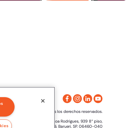
os
2024 Clicksign - Todos los derechos reservados.
Av. Marcos Penteado de Ulhoa Rodrigues, 939 8° piso,
kies
Torre 1, Tamboré, Barueri, SP, 06460-040