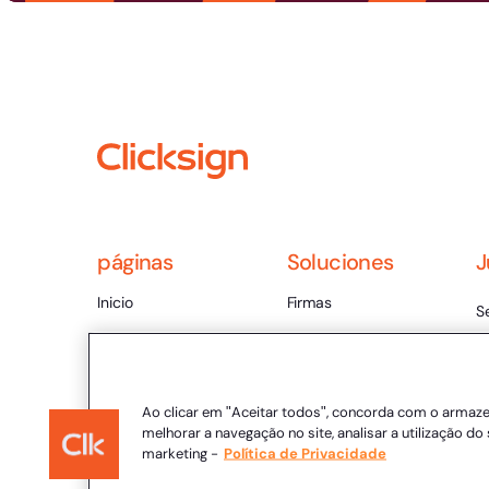
páginas
Soluciones
J
Inicio
Firmas
S
Desempleo
Sobre
C
Blog
C
Contenido rico
Ao clicar em "Aceitar todos", concorda com o armaz
Va
melhorar a navegação no site, analisar a utilização do 
Contactar
marketing -
Política de Privacidade
É