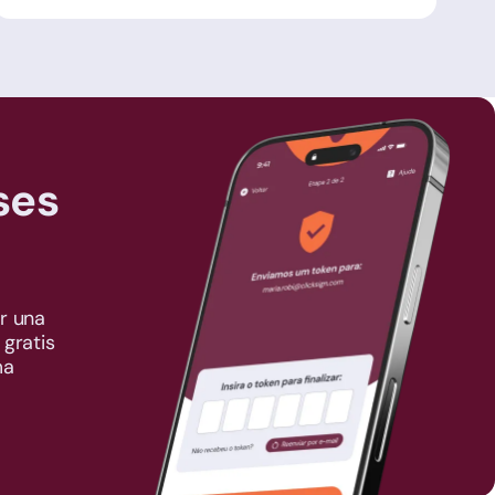
ses
r una
 gratis
ma