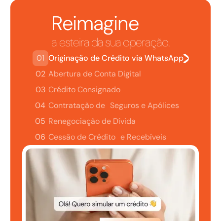
Reimagine
a esteira da sua operação.
01
Originação de Crédito via WhatsApp
02
Abertura de Conta Digital
03
Crédito Consignado
04
Contratação de Seguros e Apólices
05
Renegociação de Dívida
06
Cessão de Crédito e Recebíveis