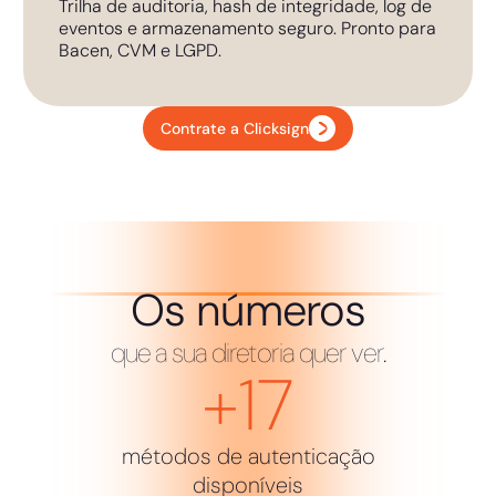
Trilha de auditoria, hash de integridade, log de
eventos e armazenamento seguro. Pronto para
Bacen, CVM e LGPD.
Contrate a Clicksign
Os números
que a sua diretoria quer ver.
+
17
métodos de autenticação
disponíveis