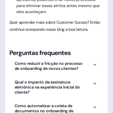
para eliminar esses atritos antes mesmo que
eles aconteçam.
Quer aprender mais sobre Customer Sucess? Então
continue acessando nosso blog e boa leitura.
Perguntas frequentes
Como reduzir a fricção no processo
de onboarding de novos clientes?
A redução da fricção ocorre ao eliminar etapas
Qual o impacto da assinatura
manuais e burocráticas; a Clicksign otimiza
eletrônica na experiência inicial do
essa fase permitindo a assinatura imediata de
cliente?
contratos via WhatsApp ou e-mail.
A assinatura eletrônica transmite inovação e
Como automatizar a coleta de
agilidade, garantindo que o cliente comece a
documentos no onboarding de
usar seu serviço rapidamente, aumentando os