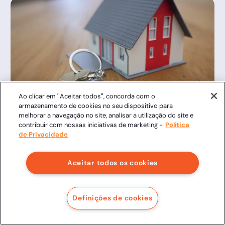
Ao clicar em "Aceitar todos", concorda com o
armazenamento de cookies no seu dispositivo para
Gustavo Reis
4/22/24
melhorar a navegação no site, analisar a utilização do site e
contribuir com nossas iniciativas de marketing -
Política
Assinaturas eletrônicas em contrato
de Privacidade
de compra e venda de imóvel
Aceitar todos os cookies
Definições de cookies
Ver mais