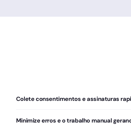
Colete consentimentos e assinaturas ra
Seus pacientes recebem os documentos que devem
contratos diretamente pelo aplicativo, tudo com val
Minimize erros e o trabalho manual ger