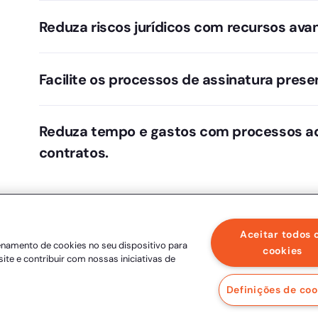
A partir de um formulário ou uma base de dados, i
em um modelo contratual já definido.
Reduza riscos jurídicos com recursos av
Conte com registros de todas as atividades relacion
horário da assinatura.
Facilite os processos de assinatura prese
Leve a assinatura eletrônica ao presencial, permi
documentos necessários para a realização de proc
Reduza tempo e gastos com processos ad
contratos.
Leve a assinatura eletrônica ao presencial, permi
documentos necessários para a realização de proc
Aceitar todos 
enamento de cookies no seu dispositivo para
cookies
site e contribuir com nossas iniciativas de
Definições de coo