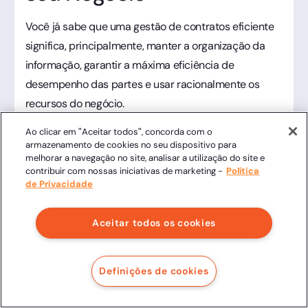
Você já sabe que uma gestão de contratos eficiente
significa, principalmente, manter a organização da
informação, garantir a máxima eficiência de
desempenho das partes e usar racionalmente os
recursos do negócio.
Ao clicar em "Aceitar todos", concorda com o
Mas quais os benefícios da adoção de boas práticas
armazenamento de cookies no seu dispositivo para
para uma gestão de contratos?
melhorar a navegação no site, analisar a utilização do site e
contribuir com nossas iniciativas de marketing -
Política
de Privacidade
Fácil acesso às informações
Aceitar todos os cookies
A organização dos contratos é fundamental para
garantir que todas as informações relevantes
Definições de cookies
estejam prontamente disponíveis quando necessário.
Investir em uma estrutura organizada de contratos