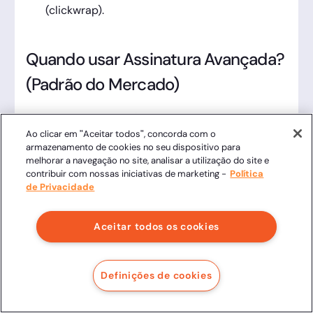
(clickwrap).
Quando usar Assinatura Avançada?
(Padrão do Mercado)
Foco: Segurança Jurídica, Rastreabilidade e
Ao clicar em "Aceitar todos", concorda com o
Experiência do Cliente.
É a escolha para 90% dos
armazenamento de cookies no seu dispositivo para
contratos privados,
pois não exige que o signatário
melhorar a navegação no site, analisar a utilização do site e
contribuir com nossas iniciativas de marketing -
Política
tenha certificado digital (o que poderia travar a
de Privacidade
venda), mas coleta evidências robustas de autoria.
Aceitar todos os cookies
Vendas e Serviços:
contratos de prestação
de serviços, propostas comerciais, adesão a
planos de saúde ou seguros.
Definições de cookies
Imobiliário:
contratos de locação (sem fiador
ou com seguro-fiança), vistorias de