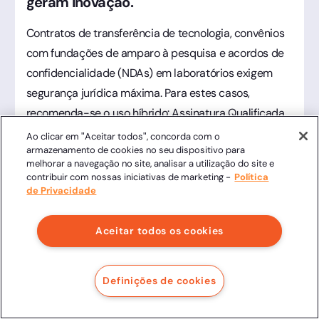
geram inovação.
Contratos de transferência de tecnologia, convênios
com fundações de amparo à pesquisa e acordos de
confidencialidade (NDAs) em laboratórios exigem
segurança jurídica máxima. Para estes casos,
recomenda-se o uso híbrido: Assinatura Qualificada
(ICP-Brasil) para os representantes legais da IES e
Ao clicar em "Aceitar todos", concorda com o
armazenamento de cookies no seu dispositivo para
parceiros corporativos, garantindo validade
melhorar a navegação no site, analisar a utilização do site e
internacional e não-repúdio absoluto, essencial para
contribuir com nossas iniciativas de marketing -
Política
de Privacidade
proteção de patentes e royalties.
Aceitar todos os cookies
Assinatura via WhatsApp para
Universidades: Mais eficiência nos
Definições de cookies
processos estudantis