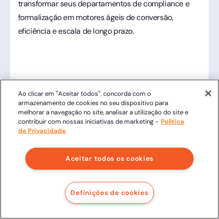
transformar seus departamentos de compliance e
formalização em motores ágeis de conversão,
eficiência e escala de longo prazo.
Ao clicar em "Aceitar todos", concorda com o
armazenamento de cookies no seu dispositivo para
melhorar a navegação no site, analisar a utilização do site e
contribuir com nossas iniciativas de marketing -
Política
de Privacidade
Aceitar todos os cookies
Perguntas frequentes
Qual é a principal diferença entre
Definições de cookies
Integração Nativa e Integração via
API?