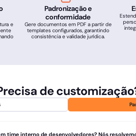
o
Padronização e
E
conformidade
Estend
perso
tura e
Gere documentos em PDF a partir de
inte
mente
templates configurados, garantindo
inando
consistência e validade jurídica.
Precisa de customização
s
Pa
m time interno de desenvolvedores? Nós resolvem