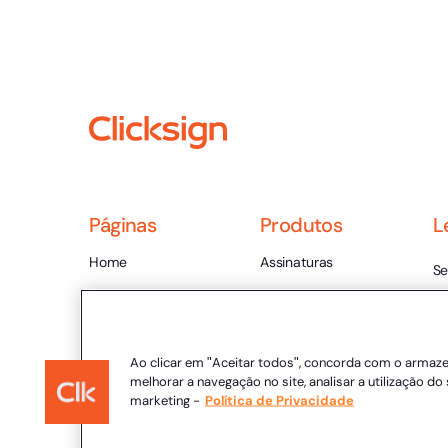
Páginas
Produtos
L
Home
Assinaturas
Se
Planos e Preços
Envelope
Te
Ajuda
Integração
Ce
Blog
Automação
Ao clicar em "Aceitar todos", concorda com o armaz
Va
melhorar a navegação no site, analisar a utilização do 
Conteúdos Ricos
Desenvolvedores
marketing -
Política de Privacidade
Ét
Contato
Po