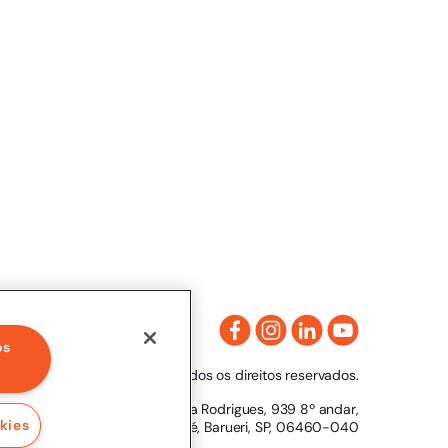
os
Clicksign® - Todos os direitos reservados.
Av. Marcos Penteado de Ulhoa Rodrigues, 939 8º andar,
kies
Torre 1, Tamboré, Barueri, SP, 06460-040