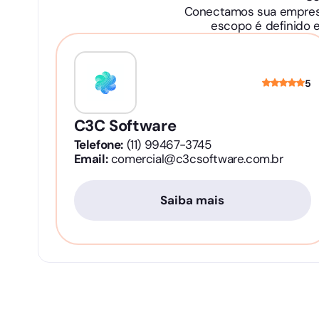
Conectamos sua empresa 
escopo é definido 
5
C3C Software
Telefone:
(11) 99467-3745
Email:
comercial@c3csoftware.com.br
Saiba mais