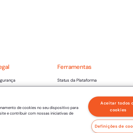
egal
Ferramentas
gurança
Status da Plataforma
rmos de Uso
Validador de Assinaturas
ntral de Privacidade
Trabalhe Conosco
Aceitar todos 
enamento de cookies no seu dispositivo para
lidade Jurídica
LLM
cookies
site e contribuir com nossas iniciativas de
ica e Integridade
Definições de coo
lítica de Privacidade