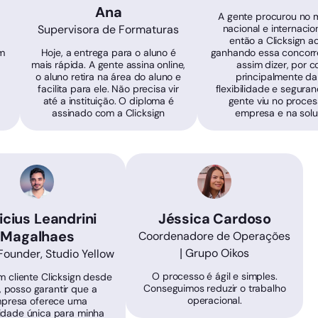
Ana
A gente procurou no
Supervisora de Formaturas
nacional e internacion
então a Clicksign 
em
Hoje, a entrega para o aluno é
ganhando essa concorrê
mais rápida. A gente assina online,
assim dizer, por c
o aluno retira na área do aluno e
principalmente da
facilita para ele. Não precisa vir
flexibilidade e segura
até a instituição. O diploma é
gente viu no proces
assinado com a Clicksign
empresa e na solu
icius Leandrini
Jéssica Cardoso
Magalhaes
Coordenadore de Operações
| Grupo Oikos
ounder, Studio Yellow
O processo é ágil e simples.
 cliente Clicksign desde
Conseguimos reduzir o trabalho
, posso garantir que a
operacional.
presa oferece uma
ilidade única para minha