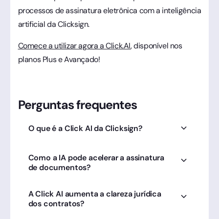
processos de assinatura eletrônica com a inteligência
artificial da Clicksign.
Comece a utilizar agora a Click.AI
, disponível nos
planos Plus e Avançado!
Perguntas frequentes
O que é a Click AI da Clicksign?
É a inteligência artificial da Clicksign projetada
Como a IA pode acelerar a assinatura
para otimizar a experiência do signatário,
de documentos?
facilitando a leitura e compreensão de
cláusulas contratuais complexas.
A Click AI ajuda o signatário a encontrar
A Click AI aumenta a clareza jurídica
pontos-chave rapidamente, reduzindo dúvidas
dos contratos?
e atritos que poderiam atrasar a decisão de
formalizar o contrato.