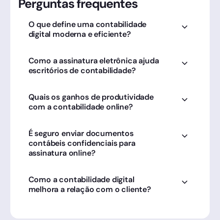
Perguntas frequentes
O que define uma contabilidade
digital moderna e eficiente?
O uso de tecnologia para automatizar
Como a assinatura eletrônica ajuda
processos e atendimento. A Clicksign é a
escritórios de contabilidade?
parceira do contador para eliminar malotes e
papéis físicos.
Agilizando a formalização de balanços,
Quais os ganhos de produtividade
contratos sociais e procurações, permitindo
com a contabilidade online?
que o contador atenda clientes de qualquer
lugar com a Clicksign.
Redução do vaivém de documentos e
É seguro enviar documentos
eliminação de erros manuais, processos
contábeis confidenciais para
potencializados pela agilidade das assinaturas
assinatura online?
digitais na Clicksign.
Sim, a Clicksign oferece um ambiente blindado
Como a contabilidade digital
e trilhas de auditoria que garantem o sigilo e a
melhora a relação com o cliente?
integridade de todas as informações contábeis.
Proporcionando conveniência; o cliente assina
obrigações e contratos pelo celular via