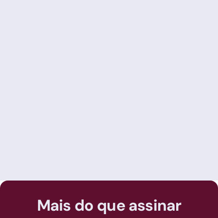
Juliana Costa
22/9/2021
10 Dicas fundamentais para acelerar o
fechamento de vendas
Mais do que assinar