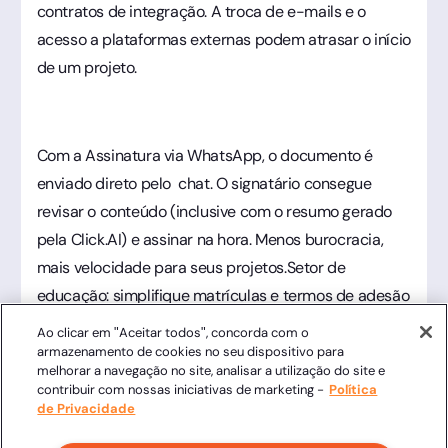
contratos de integração. A troca de e-mails e o
acesso a plataformas externas podem atrasar o início
de um projeto.
Com a Assinatura via WhatsApp, o documento é
enviado direto pelo chat. O signatário consegue
revisar o conteúdo (inclusive com o resumo gerado
pela Click.AI) e assinar na hora. Menos burocracia,
mais velocidade para seus projetos.Setor de
educação: simplifique matrículas e termos de adesão
Ao clicar em "Aceitar todos", concorda com o
Instituições de ensino precisam gerir com um grande
armazenamento de cookies no seu dispositivo para
volume de documentos: matrículas, rematrículas,
melhorar a navegação no site, analisar a utilização do site e
contribuir com nossas iniciativas de marketing -
Política
termos de uso de plataformas digitais e autorizações.
de Privacidade