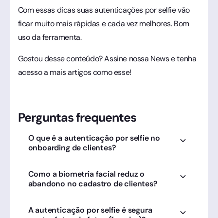
Com essas dicas suas autenticações por selfie vão
ficar muito mais rápidas e cada vez melhores. Bom
uso da ferramenta.
Gostou desse conteúdo? Assine nossa News e tenha
acesso a mais artigos como esse!
Perguntas frequentes
O que é a autenticação por selfie no
onboarding de clientes?
É um método de biometria facial que valida a
Como a biometria facial reduz o
identidade do usuário em tempo real. A
abandono no cadastro de clientes?
Clicksign utiliza essa tecnologia para garantir
que quem assina é realmente o titular do
Ela simplifica o processo, permitindo uma
documento.
A autenticação por selfie é segura
validação rápida via smartphone, eliminando