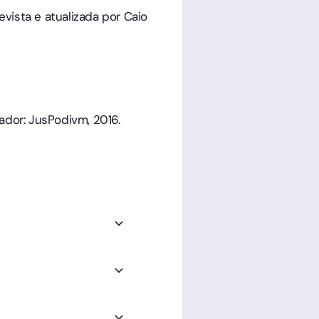
revista e atualizada por Caio
vador: JusPodivm, 2016.
ermite carregar e
eus documentos e