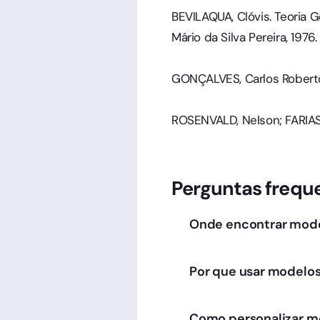
BEVILAQUA, Clóvis. Teoria Ge
Mário da Silva Pereira, 1976.
GONÇALVES, Carlos Roberto. Di
ROSENVALD, Nelson; FARIAS, 
Perguntas frequ
Onde encontrar mode
No blog da Clicksign vo
assinar esses documen
Por que usar modelos
Para economizar tempo 
foca no fechamento est
Como personalizar mo