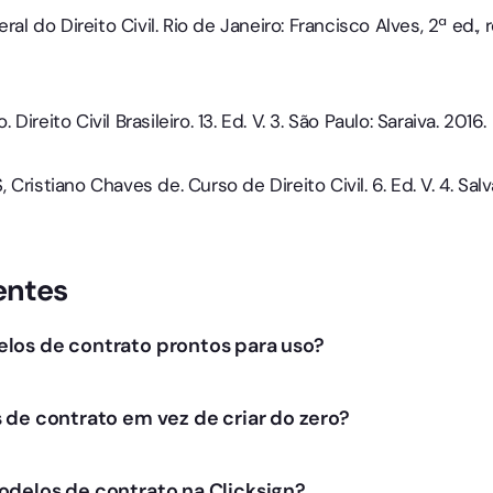
ral do Direito Civil. Rio de Janeiro: Francisco Alves, 2ª ed., 
reito Civil Brasileiro. 13. Ed. V. 3. São Paulo: Saraiva. 2016.
Cristiano Chaves de. Curso de Direito Civil. 6. Ed. V. 4. Sal
entes
los de contrato prontos para uso?
cê acessa modelos validados juridicamente. A plataforma p
tos em segundos.
 de contrato em vez de criar do zero?
e garantir compliance. Com a Clicksign, você padroniza s
ratégico do negócio.
delos de contrato na Clicksign?