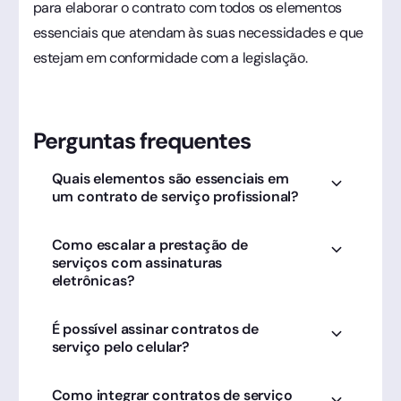
para elaborar o contrato com todos os elementos
essenciais que atendam às suas necessidades e que
estejam em conformidade com a legislação.
Perguntas frequentes
Quais elementos são essenciais em
um contrato de serviço profissional?
Definição de escopo, prazos, valores e rescisão.
Como escalar a prestação de
A Clicksign ajuda a formalizar esses pontos de
serviços com assinaturas
forma rápida, protegendo prestador e cliente.
eletrônicas?
Eliminando o gargalo do papel. Com a Clicksign,
É possível assinar contratos de
você envia dezenas de contratos por dia e
serviço pelo celular?
recebe as assinaturas em minutos, acelerando
o faturamento.
Sim, a Clicksign é mobile-first, permitindo que
Como integrar contratos de serviço
profissionais autônomos fechem negócios em