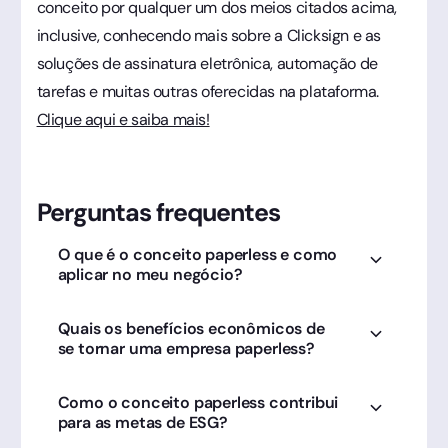
conceito por qualquer um dos meios citados acima,
inclusive, conhecendo mais sobre a Clicksign e as
soluções de assinatura eletrônica, automação de
tarefas e muitas outras oferecidas na plataforma.
Clique aqui e saiba mais!
Perguntas frequentes
O que é o conceito paperless e como
aplicar no meu negócio?
É a eliminação total do papel em processos. A
Quais os benefícios econômicos de
Clicksign é o motor dessa mudança, permitindo
se tornar uma empresa paperless?
que todos os contratos sejam assinados e
guardados digitalmente.
Redução drástica de gastos com impressão,
Como o conceito paperless contribui
transporte e armazenamento físico. A Clicksign
para as metas de ESG?
oferece um ROI imediato ao digitalizar a
formalização.