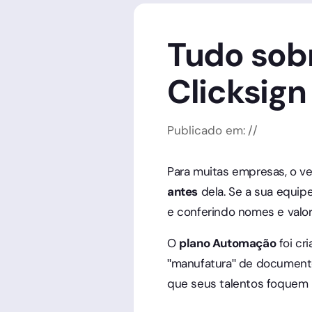
Tudo sob
Clicksign
Publicado em:
/
/
Para muitas empresas, o v
antes
dela. Se a sua equip
e conferindo nomes e valo
O
plano Automação
foi cr
"manufatura" de document
que seus talentos foquem n