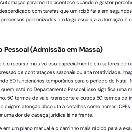
 a Automação geralmente acontece quando o gestor perce
desperdiçado com tarefas que um robô faria em segundos.
rocessos padronizados em larga escala, a automação é o 
o Pessoal (Admissão em Massa)
o é o recurso mais valioso, especialmente em setores como 
pressão de contratações sazonais ou alta rotatividade. Imag
ndo 50 funcionários temporários para o período de Natal. 
 quem está no Departamento Pessoal, isso significa uma m
ho, 50 termos de vale-transporte e outros 50 termos de im
exigem atenção absoluta a detalhes como nomes, CPFs e
r uma dor de cabeça jurídica lá na frente.
me em um plano manual é o caminho mais rápido para a exa