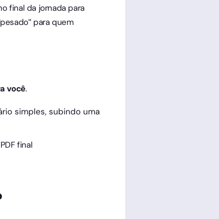
o final da jornada para
 "pesado" para quem
ra você
.
rio simples, subindo uma
PDF final
?