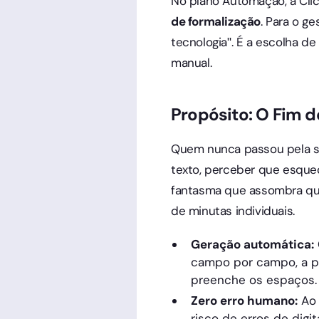
No plano Automação, a Cli
de formalização
. Para o ge
tecnologia". É a escolha 
manual.
Propósito: O Fim d
Quem nunca passou pela si
texto, perceber que esque
fantasma que assombra qua
de minutas individuais.
Geração automática:
campo por campo, a pl
preenche os espaços.
Zero erro humano:
Ao 
risco de erros de digi