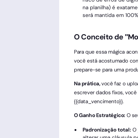
na planilha) é exatame
será mantida em 100%
O Conceito de "Mod
Para que essa mágica acon
você está acostumado com 
prepare-se para uma produ
Na prática,
você faz o uplo
escrever dados fixos, você
{{data_vencimento}}.
O Ganho Estratégico:
O seu
Padronização total:
O 
alterar uma cláusula p