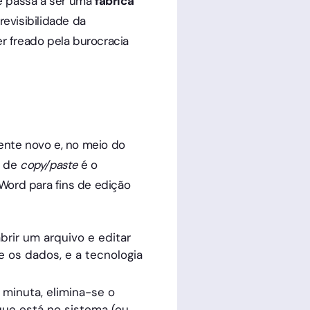
 e passa a ser uma
fábrica
revisibilidade da
r freado pela burocracia
ente novo e, no meio do
o de
copy/paste
é o
ord para fins de edição
rir um arquivo e editar
 os dados, e a tecnologia
minuta, elimina-se o
 que está no sistema (ou