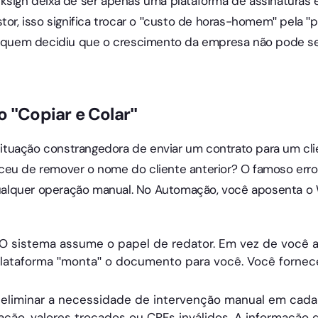
cksign deixa de ser apenas uma plataforma de assinaturas
stor, isso significa trocar o "custo de horas-homem" pela "p
de quem decidiu que o crescimento da empresa não pode se
o "Copiar e Colar"
tuação constrangedora de enviar um contrato para um cli
ceu de remover o nome do cliente anterior? O famoso err
lquer operação manual. No Automação, você aposenta o W
O sistema assume o papel de redator. Em vez de você ab
ataforma "monta" o documento para você. Você fornece
eliminar a necessidade de intervenção manual em cada 
tação, valores trocados ou CPFs inválidos. A informação