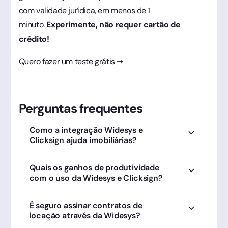
com validade jurídica, em menos de 1
minuto.
Experimente, não requer cartão de
crédito!
Quero fazer um teste grátis ➞
Perguntas frequentes
Como a integração Widesys e
Clicksign ajuda imobiliárias?
Automatiza o fluxo de locação e venda,
Quais os ganhos de produtividade
permitindo que corretores gerem e coletem
com o uso da Widesys e Clicksign?
assinaturas de contratos direto do sistema de
gestão imobiliária.
Redução drástica do tempo de fechamento,
É seguro assinar contratos de
eliminando a necessidade de deslocamentos
locação através da Widesys?
físicos e reconhecimento de firma para
inquilinos e proprietários.