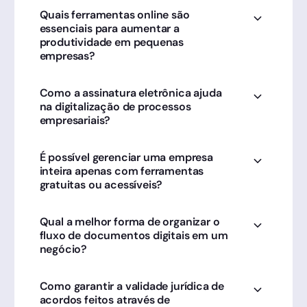
Quais ferramentas online são
essenciais para aumentar a
produtividade em pequenas
empresas?
Ferramentas de comunicação, gestão de
Como a assinatura eletrônica ajuda
tarefas e assinatura eletrônica são o combo
na digitalização de processos
ideal; a Clicksign elimina a burocracia física,
empresariais?
permitindo focar no crescimento do negócio.
Ela é o pilar final da digitalização, permitindo
É possível gerenciar uma empresa
que contratos e acordos sejam validados
inteira apenas com ferramentas
juridicamente online, conectando-se
gratuitas ou acessíveis?
perfeitamente com outras ferramentas de
gestão digital.
Sim, existem soluções robustas de
Qual a melhor forma de organizar o
armazenamento e gestão na nuvem que,
fluxo de documentos digitais em um
integradas à Clicksign, permitem uma
negócio?
operação profissional com baixo investimento
inicial.
O segredo é centralizar o armazenamento em
Como garantir a validade jurídica de
nuvem e utilizar a Clicksign para formalizar os
acordos feitos através de
documentos, garantindo organização,