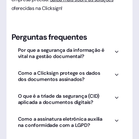
oferecidas na Clicksign!
Perguntas frequentes
Por que a segurança da informação é
vital na gestão documental?
Ela garante a integridade, confidencialidade e
Como a Clicksign protege os dados
disponibilidade dos dados, evitando
dos documentos assinados?
vazamentos e fraudes que podem gerar
prejuízos financeiros e jurídicos.
Utilizamos criptografia de ponta, data centers
O que é a tríade da segurança (CID)
de alta segurança e seguimos rigorosos
aplicada a documentos digitais?
protocolos internacionais para garantir que
seus documentos fiquem invioláveis.
Refere-se à Confidencialidade (acesso restrito),
Como a assinatura eletrônica auxilia
Integridade (documento não alterado) e
na conformidade com a LGPD?
Disponibilidade (acesso quando necessário),
pilares das soluções Clicksign.
A plataforma oferece controle de acesso,