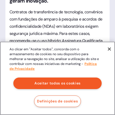
geram inovação.
Contratos de transferência de tecnologia, convênios
com fundações de amparo à pesquisa e acordos de
confidencialidade (NDAs) em laboratórios exigem
segurança jurídica máxima. Para estes casos,
recomenda-se o uso híbrido: Assinatura Qualificada
(ICP-Brasil) para os representantes legais da IES e
Ao clicar em "Aceitar todos", concorda com o
armazenamento de cookies no seu dispositivo para
parceiros corporativos, garantindo validade
melhorar a navegação no site, analisar a utilização do site e
internacional e não-repúdio absoluto, essencial para
contribuir com nossas iniciativas de marketing -
Política
de Privacidade
proteção de patentes e royalties.
Aceitar todos os cookies
Assinatura via WhatsApp para
Universidades: Mais eficiência nos
Definições de cookies
processos estudantis