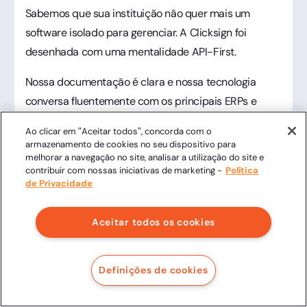
Sabemos que sua instituição não quer mais um
software isolado para gerenciar. A Clicksign foi
desenhada com uma mentalidade API-First.
Nossa documentação é clara e nossa tecnologia
conversa fluentemente com os principais ERPs e
CRMs educacionais do mercado. Isso significa que
Ao clicar em "Aceitar todos", concorda com o
você pode automatizar o disparo de contratos de
armazenamento de cookies no seu dispositivo para
matrícula diretamente de dentro do seu sistema de
melhorar a navegação no site, analisar a utilização do site e
contribuir com nossas iniciativas de marketing -
Política
gestão, sem que sua equipe precise abrir outra tela.
de Privacidade
2. Pioneirismo na Assinatura via WhatsApp
Aceitar todos os cookies
Como mencionado anteriormente, o canal define a
taxa de conversão.
A Clicksign é pioneira em oferecer
Definições de cookies
uma experiência de assinatura fluida via WhatsApp,
utilizando a API oficial.