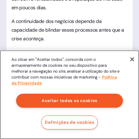
em poucos dias.
A continuidade dos negócios depende da
capacidade de blindar esses processos antes que a
crise aconteça.
Migrar para um modelo onde cada assinatura, cada
Ao clicar em "Aceitar todos", concorda com o
contrato e cada dado sensível nasçam protegidos e
armazenamento de cookies no seu dispositivo para
rastreáveis transforma a segurança da informação de
melhorar a navegação no site, analisar a utilização do site e
contribuir com nossas iniciativas de marketing -
Política
um centro de custo em um vetor de eficiência
de Privacidade
financeira.
Para ajudar sua empresa a mapear essas ameaças e
Aceitar todos os cookies
entender o impacto financeiro real de uma operação
segura, a Clicksign preparou um diagnóstico
Definições de cookies
aprofundado.