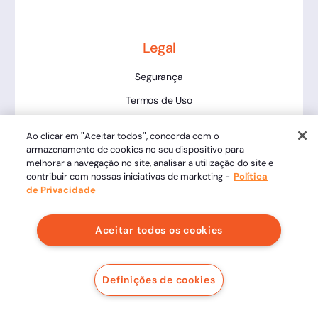
Legal
Segurança
Termos de Uso
Central de Privacidade
Ao clicar em "Aceitar todos", concorda com o
Validade Jurídica
armazenamento de cookies no seu dispositivo para
melhorar a navegação no site, analisar a utilização do site e
Ética e Integridade
contribuir com nossas iniciativas de marketing -
Política
de Privacidade
Política de Privacidade
Aceitar todos os cookies
Ferramentas
Status da Plataforma
Definições de cookies
Validador de Assinaturas