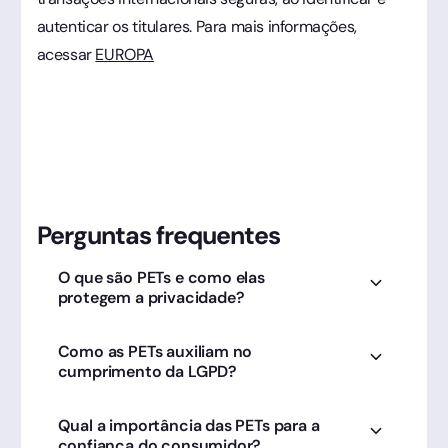
autenticar os titulares. Para mais informações,
acessar
EUROPA
Perguntas frequentes
O que são PETs e como elas
protegem a privacidade?
São tecnologias que minimizam o uso de dados
Como as PETs auxiliam no
pessoais sem perder a funcionalidade. A
cumprimento da LGPD?
Clicksign utiliza esses princípios para garantir
assinaturas seguras e privadas.
Elas automatizam a proteção de dados
Qual a importância das PETs para a
sensíveis. Integrar a Clicksign garante que o
confiança do consumidor?
fluxo documental siga os mais altos padrões de