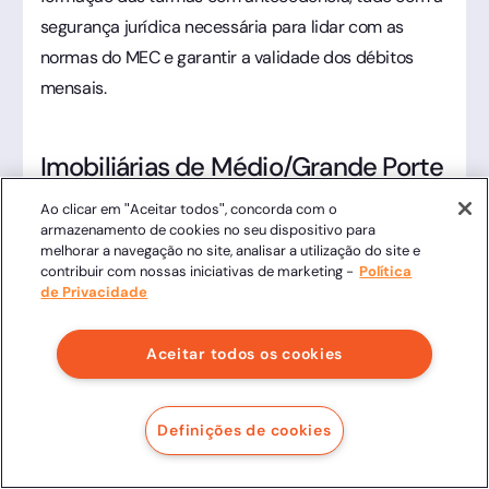
segurança jurídica necessária para lidar com as
normas do MEC e garantir a validade dos débitos
mensais.
Imobiliárias de Médio/Grande Porte
e Corretores
Ao clicar em "Aceitar todos", concorda com o
armazenamento de cookies no seu dispositivo para
melhorar a navegação no site, analisar a utilização do site e
No mercado imobiliário, a confiança é o alicerce de
contribuir com nossas iniciativas de marketing -
Política
qualquer transação. Quando falamos de imobiliárias
de Privacidade
de médio e grande porte, ou aqueles corretores de
alta performance, não estamos lidando apenas com
Aceitar todos os cookies
assinaturas, mas com a formalização de sonhos e
patrimônios de alto valor. Diferente do plano Start,
Definições de cookies
que atende bem a demandas pontuais, o
plano Plus
é desenhado para quem faz da venda consultiva o