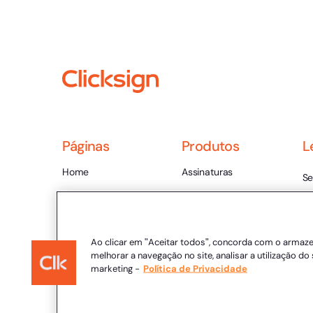
Rúbrica Eletrônica
Biometria Serpro
Carimbo do Tempo
Envio de Múltiplos documentos
Páginas
Produtos
L
Home
Assinaturas
Se
Biometria (Base Amplifiada)
Planos e Preços
Envelope
Te
Ajuda
Integração
Ce
Blog
Automação
Ao clicar em "Aceitar todos", concorda com o armaz
Va
melhorar a navegação no site, analisar a utilização do 
Conteúdos Ricos
Desenvolvedores
marketing -
Política de Privacidade
Ét
Contato
Po