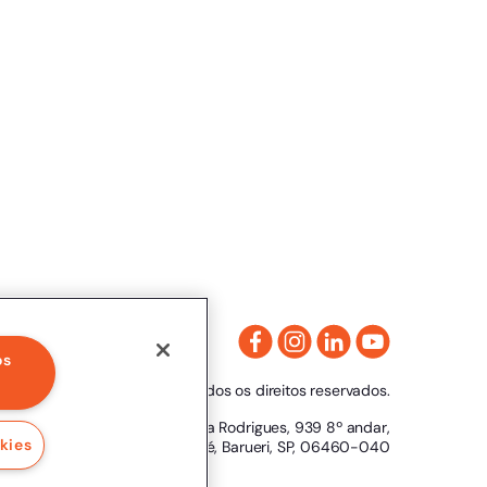
os
Clicksign® - Todos os direitos reservados.
Av. Marcos Penteado de Ulhoa Rodrigues, 939 8º andar,
kies
Torre 1, Tamboré, Barueri, SP, 06460-040