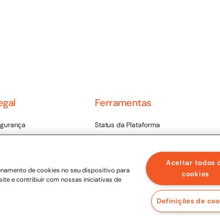
egal
Ferramentas
gurança
Status da Plataforma
rmos de Uso
Validador de Assinaturas
ntral de Privacidade
Trabalhe Conosco
Aceitar todos 
enamento de cookies no seu dispositivo para
lidade Jurídica
LLM
cookies
site e contribuir com nossas iniciativas de
ica e Integridade
Definições de coo
lítica de Privacidade