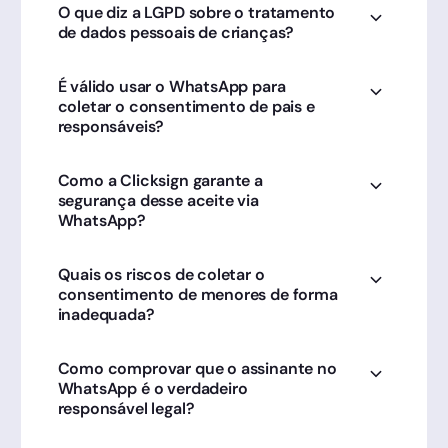
O que diz a LGPD sobre o tratamento
de dados pessoais de crianças?
A LGPD exige que o tratamento de dados de
É válido usar o WhatsApp para
crianças seja feito apenas com o
coletar o consentimento de pais e
consentimento específico e em destaque de
responsáveis?
pelo menos um dos pais ou responsável legal.
Sim. O aceite via WhatsApp tem plena validade
Como a Clicksign garante a
jurídica no Brasil quando feito por meio de
segurança desse aceite via
plataformas como a Clicksign, que geram
WhatsApp?
evidências legais rastreáveis e seguras.
A Clicksign envia um link único e criptografado
Quais os riscos de coletar o
ao responsável e gera um Log com registro de
consentimento de menores de forma
IP e carimbo de tempo, criando provas
inadequada?
incontestáveis para auditorias da ANPD.
A ausência de provas sólidas de
Como comprovar que o assinante no
consentimento fere a LGPD, sujeitando a
WhatsApp é o verdadeiro
empresa a multas milionárias. A Clicksign
responsável legal?
mitiga esse risco formalizando o aceite com
segurança e agilidade.
A Clicksign oferece múltiplas camadas de