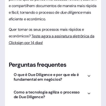
e compartilhem documentos de maneira mais rápida
e fácil, tornando o processo de
due diligence
mais
eficiente e econômico.
Quer tornar os seus processos mais rápidos e
econômicos?
Teste agora a assinatura eletrônica da
Clicksign por 14 dias!
Perguntas frequentes
O que é Due Diligence e por que ela é
fundamental em negócios?
É uma investigação profunda para avaliar
Como a tecnologia agiliza o processo
riscos em fusões ou parcerias. A Clicksign
de Due Diligence?
facilita a coleta de assinaturas e organização
de dados críticos.
Centralizando documentos auditáveis em uma