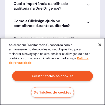
Qual a importância da trilha de
só plataforma. Com a Clicksign, o acesso às
auditoria na Due Diligence?
provas e contratos assinados é imediato e
seguro para análise.
Ela prova a validade e a cronologia dos
Como a Clicksign ajuda no
acordos. A Clicksign gera logs detalhados que
compliance durante auditorias?
são essenciais para investidores, advogados e
auditores.
Garantindo que todos os contratos societários
Quais os riscos de negligenciar a Due
e comerciais estejam em conformidade legal e
Diligence documental?
facilmente recuperáveis para análise técnica
Ao clicar em "Aceitar todos", concorda com o
profunda.
armazenamento de cookies no seu dispositivo para
Passivos ocultos e prejuízos jurídicos graves.
melhorar a navegação no site, analisar a utilização do site e
Utilizar a Clicksign garante que a
contribuir com nossas iniciativas de marketing -
Política
documentação analisada seja autêntica e
de Privacidade
juridicamente íntegra.
Aceitar todos os cookies
Definições de cookies
Artigos relacionados