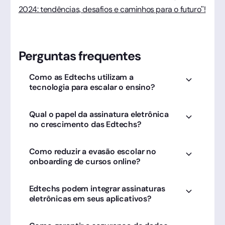
2024: tendências, desafios e caminhos para o futuro"!
Perguntas frequentes
Como as Edtechs utilizam a
tecnologia para escalar o ensino?
Elas automatizam processos de matrícula e
Qual o papel da assinatura eletrônica
gestão via Clicksign, permitindo que o foco seja
no crescimento das Edtechs?
100% no conteúdo pedagógico e na
experiência do aluno.
Ela remove a barreira geográfica, permitindo
Como reduzir a evasão escolar no
que alunos de qualquer lugar assinem
onboarding de cursos online?
contratos de cursos instantaneamente com
validade jurídica.
Simplificando a formalização. Com a Clicksign, o
Edtechs podem integrar assinaturas
aluno assina o contrato via smartphone,
eletrônicas em seus aplicativos?
garantindo o início imediato das aulas sem
burocracia.
Sim, via API da Clicksign, as Edtechs criam uma