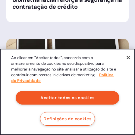
contratação de crédito
Ao clicar em "Aceitar todos", concorda com o
armazenamento de cookies no seu dispositivo para
melhorar a navegação no site, analisar a utilização do site e
contribuir com nossas iniciativas de marketing -
Política
de Privacidade
Aceitar todos os cookies
Acacio Junior
7/11/24
Guia Paperless: Como Eliminar o Papel
Definições de cookies
e Digitalizar sua Empresa