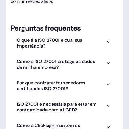
com um especialista.
Perguntas frequentes
O que é a ISO 27001 e qual sua
importância?
É o padrão global para gestão de segurança da
Como a ISO 27001 protege os dados
informação. A Clicksign opera sob esses
da minha empresa?
rigorosos critérios para garantir a proteção
total dos seus contratos.
Através de controles rígidos de acesso e
Por que contratar fornecedores
criptografia. Usar a Clicksign, que prioriza esses
certificados ISO 27001?
padrões, blinda seu negócio contra vazamentos
de dados.
Para garantir que a segurança é tratada como
ISO 27001 é necessária para estar em
prioridade. A Clicksign investe nessas normas
conformidade com a LGPD?
para oferecer o ambiente de assinatura mais
confiável do mercado.
Elas são complementares. A ISO fornece a
Como a Clicksign mantém os
estrutura técnica que a Clicksign utiliza para