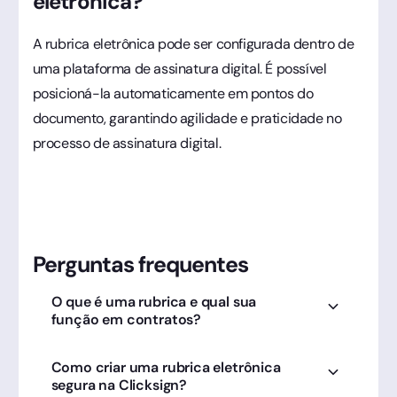
eletrônica?
A rubrica eletrônica pode ser configurada dentro de
uma plataforma de assinatura digital. É possível
posicioná-la automaticamente em pontos do
documento, garantindo agilidade e praticidade no
processo de assinatura digital.
Perguntas frequentes
O que é uma rubrica e qual sua
função em contratos?
É uma assinatura abreviada usada para indicar
Como criar uma rubrica eletrônica
ciência em cada página. Na Clicksign, a rubrica
segura na Clicksign?
eletrônica é inserida automaticamente para