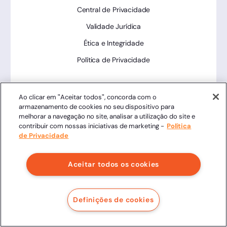
Central de Privacidade
Validade Jurídica
Ética e Integridade
Política de Privacidade
Ferramentas
Ao clicar em "Aceitar todos", concorda com o
armazenamento de cookies no seu dispositivo para
melhorar a navegação no site, analisar a utilização do site e
Status da Plataforma
contribuir com nossas iniciativas de marketing -
Política
de Privacidade
Validador de Assinaturas
Trabalhe Conosco
Aceitar todos os cookies
LLM
Definições de cookies