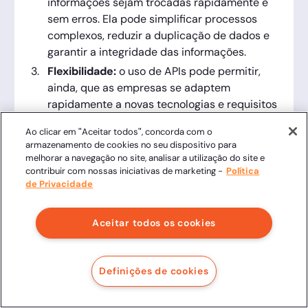
informações sejam trocadas rapidamente e
sem erros. Ela pode simplificar processos
complexos, reduzir a duplicação de dados e
garantir a integridade das informações.
Flexibilidade:
o uso de APIs pode permitir,
ainda, que as empresas se adaptem
rapidamente a novas tecnologias e requisitos
do mercado. Isso pode ajudá-las a
Ao clicar em "Aceitar todos", concorda com o
permanecer competitivas em um ambiente
armazenamento de cookies no seu dispositivo para
em constante mudança.
melhorar a navegação no site, analisar a utilização do site e
contribuir com nossas iniciativas de marketing -
Política
Melhoria da experiência do usuário:
essa
de Privacidade
integração pode melhorar a experiência do
usuário, permitindo que os sistemas se
comuniquem e troquem informações de forma
Aceitar todos os cookies
transparente, ajudando a reduzir os tempos
de espera e aumentando a eficácia do
Definições de cookies
suporte.
Segurança:
finalmente, o uso de uma API
pode ajudar a melhorar a segurança dos