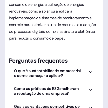
consumo de energia, a utilização de energias
renováveis, como a solar ou a eólica, a
implementação de sistemas de monitoramento e
controle para otimizar o uso de recursos e a adoção
de processos digitais, como a
assinatura eletrônica
,
para reduzir o consumo de papel.
Perguntas frequentes
O que é sustentabilidade empresarial
e como começar a aplicar?
É o equilíbrio entre lucro e impacto
Como as práticas de ESG melhoram
social/ambiental. Começar eliminando o papel
a reputação de uma empresa?
com a Clicksign é um passo simples e de alto
impacto imediato.
Demonstram responsabilidade. Adotar a
Quais as vantagens competitivas de
Clicksign reforça o compromisso ambiental e